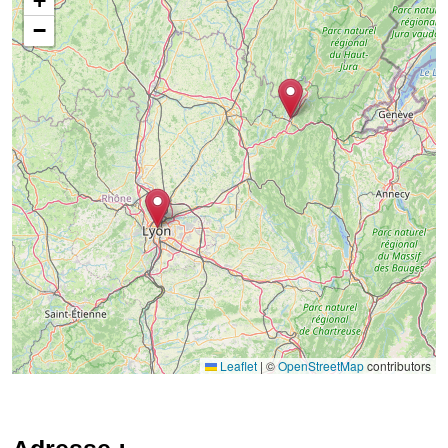
+
−
Leaflet
|
©
OpenStreetMap
contributors